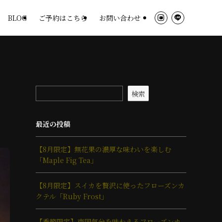
BLOG
ご予約はこちら
お問い合わせ
検索
最近の投稿
【8月限定】無花果の濃厚な味わいを楽しむ
「Maple Fig Tea」
【8月限定】スイカを贅沢に使ったフローズンカ
クテル「Ruby Frost」
【季節限定】南国気分を味わえるフローズンカ