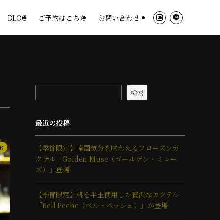
BLOG
ご予約はこちら
お問い合わせ
検索
最近の投稿
【季節限定】南国気分を味わえるフローズンカ
AR
クテル「Golden Muse（ゴールデン・ミュー
ズ）」登場
【季節限定】桃を半玉使用した贅沢なカクテル
「Bell Peche（ベル・ペッシュ）」が登場