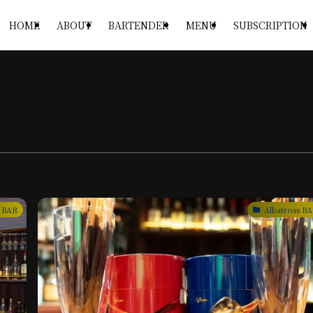
HOME
ABOUT
BARTENDER
MENU
SUBSCRIPTION
s BAR
Albatross B