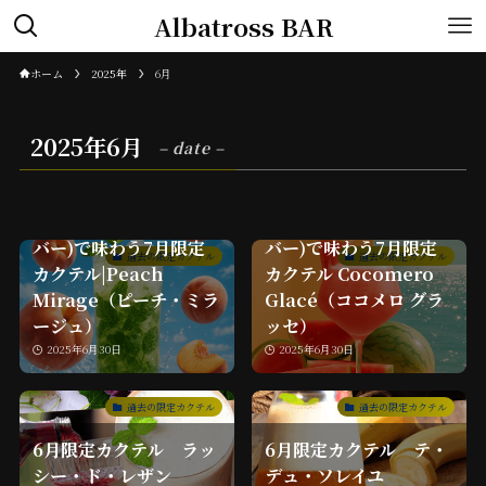
Albatross BAR
ホーム
2025年
6月
2025年6月
– date –
Albatross BAR(薬院
Albatross BAR(薬院
バー)で味わう7月限定
バー)で味わう7月限定
過去の限定カクテル
過去の限定カクテル
カクテル|Peach
カクテル Cocomero
Mirage（ピーチ・ミラ
Glacé（ココメロ グラ
ージュ）
ッセ）
2025年6月30日
2025年6月30日
過去の限定カクテル
過去の限定カクテル
6月限定カクテル ラッ
6月限定カクテル テ・
シー・ド・レザン
デュ・ソレイユ