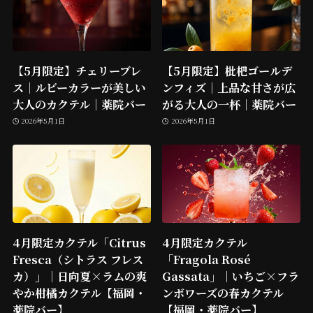
【5月限定】チェリーブレ
【5月限定】枇杷ゴールデ
ス｜ルビーカラーが美しい
ンフィズ｜上品な甘さが広
大人のカクテル｜薬院バー
がる大人の一杯｜薬院バー
2026年5月1日
2026年5月1日
4月限定カクテル「Citrus
4月限定カクテル
Fresca（シトラス フレス
「Fragola Rosé
カ）」｜日向夏×ラムの爽
Gassata」｜いちご×フラ
やか柑橘カクテル【福岡・
ンボワーズの春カクテル
薬院バー】
【福岡・薬院バー】