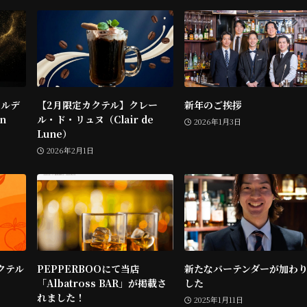
ールデ
【2月限定カクテル】クレー
新年のご挨拶
n
ル・ド・リュヌ（Clair de
2026年1月3日
Lune）
2026年2月1日
カクテル
PEPPERBOOにて当店
新たなバーテンダーが加わ
「Albatross BAR」が掲載さ
した
れました！
2025年1月11日