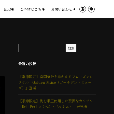
BLOG
ご予約はこちら
お問い合わせ
検索
最近の投稿
【季節限定】南国気分を味わえるフローズンカ
クテル「Golden Muse（ゴールデン・ミュー
ズ）」登場
【季節限定】桃を半玉使用した贅沢なカクテル
「Bell Peche（ベル・ペッシュ）」が登場