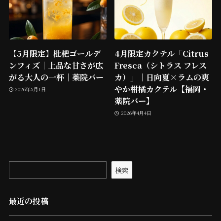
【5月限定】枇杷ゴールデ
4月限定カクテル「Citrus
ンフィズ｜上品な甘さが広
Fresca（シトラス フレス
がる大人の一杯｜薬院バー
カ）」｜日向夏×ラムの爽
やか柑橘カクテル【福岡・
2026年5月1日
薬院バー】
2026年4月4日
検索
最近の投稿