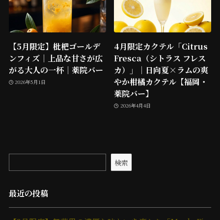
【5月限定】枇杷ゴールデ
4月限定カクテル「Citrus
ンフィズ｜上品な甘さが広
Fresca（シトラス フレス
がる大人の一杯｜薬院バー
カ）」｜日向夏×ラムの爽
やか柑橘カクテル【福岡・
2026年5月1日
薬院バー】
2026年4月4日
検索
最近の投稿