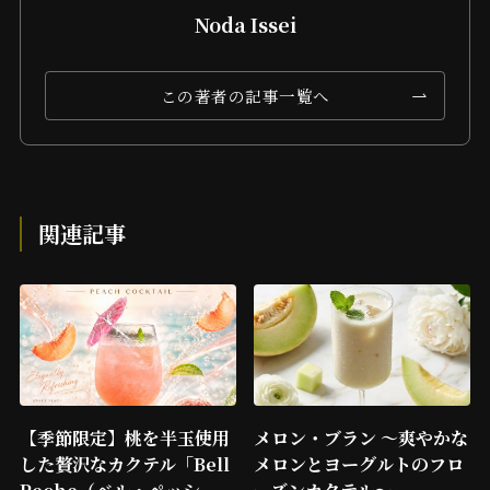
Noda Issei
この著者の記事一覧へ
関連記事
【季節限定】桃を半玉使用
メロン・ブラン ～爽やかな
した贅沢なカクテル「Bell
メロンとヨーグルトのフロ
Peche（ベル・ペッシ
ーズンカクテル～