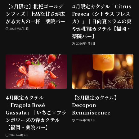
【5月限定】枇杷ゴールデ
4月限定カクテル「Citrus
ンフィズ｜上品な甘さが広
Fresca（シトラス フレス
がる大人の一杯｜薬院バー
カ）」｜日向夏×ラムの爽
やか柑橘カクテル【福岡・
2026年5月1日
薬院バー】
2026年4月4日
4月限定カクテル
【3月限定カクテル】
「Fragola Rosé
Decopon
Gassata」｜いちご×フラ
Reminiscence
ンボワーズの春カクテル
2026年3月1日
【福岡・薬院バー】
2026年4月4日