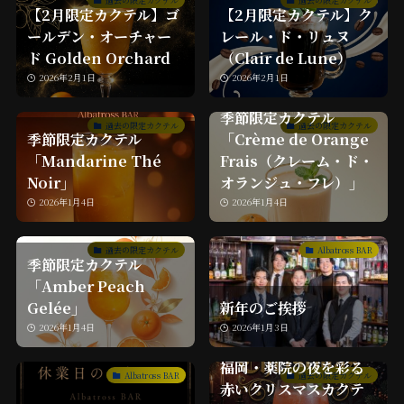
【2月限定カクテル】ゴ
【2月限定カクテル】ク
ールデン・オーチャー
レール・ド・リュヌ
ド Golden Orchard
（Clair de Lune）
2026年2月1日
2026年2月1日
季節限定カクテル
過去の限定カクテル
過去の限定カクテル
季節限定カクテル
「Crème de Orange
「Mandarine Thé
Frais（クレーム・ド・
Noir」
オランジュ・フレ）」
2026年1月4日
2026年1月4日
過去の限定カクテル
Albatross BAR
季節限定カクテル
「Amber Peach
Gelée」
新年のご挨拶
2026年1月4日
2026年1月3日
福岡・薬院の夜を彩る
Albatross BAR
過去の限定カクテル
赤いクリスマスカクテ