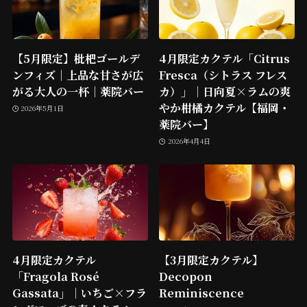
【5月限定】枇杷ゴールデ
4月限定カクテル「Citrus
ンフィズ｜上品な甘さが広
Fresca（シトラス フレス
がる大人の一杯｜薬院バー
カ）」｜日向夏×ラムの爽
やか柑橘カクテル【福岡・
2026年5月1日
薬院バー】
2026年4月4日
4月限定カクテル
【3月限定カクテル】
「Fragola Rosé
Decopon
Gassata」｜いちご×フラ
Reminiscence