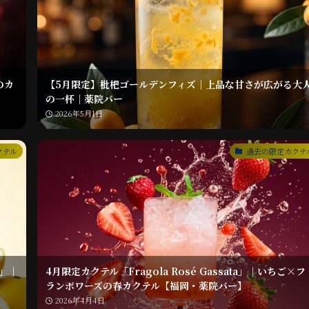
のカ
【5月限定】枇杷ゴールデンフィズ｜上品な甘さが広がる大
の一杯｜薬院バー
2026年5月1日
クテル
過去の限定カクテ
）」｜
4月限定カクテル「Fragola Rosé Gassata」｜いちご×フ
ランボワーズの春カクテル【福岡・薬院バー】
2026年4月4日