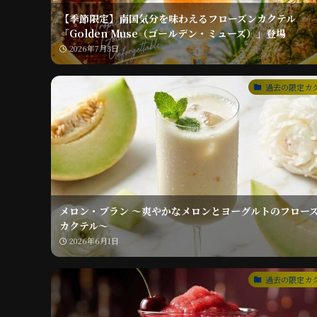
【季節限定】南国気分を味わえるフローズンカクテル
「Golden Muse（ゴールデン・ミューズ）」登場
2026年7月3日
過去の限定カ
メロン・ブラン ～爽やかなメロンとヨーグルトのフロー
カクテル～
2026年6月1日
過去の限定カ