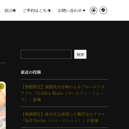
BLOG
ご予約はこちら
お問い合わせ
検索
最近の投稿
【季節限定】南国気分を味わえるフローズンカ
ル
クテル「Golden Muse（ゴールデン・ミュー
ズ）」登場
【季節限定】桃を半玉使用した贅沢なカクテル
「Bell Peche（ベル・ペッシュ）」が登場