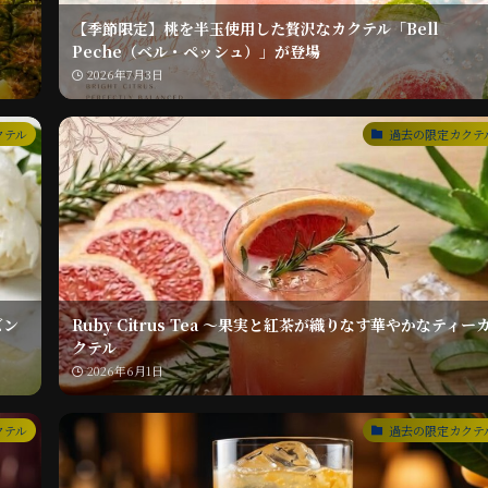
【季節限定】桃を半玉使用した贅沢なカクテル「Bell
Peche（ベル・ペッシュ）」が登場
2026年7月3日
クテル
過去の限定カクテ
ズン
Ruby Citrus Tea ～果実と紅茶が織りなす華やかなティー
クテル
2026年6月1日
クテル
過去の限定カクテ