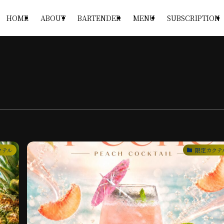
HOME
ABOUT
BARTENDER
MENU
SUBSCRIPTION
クテル
限定カクテ