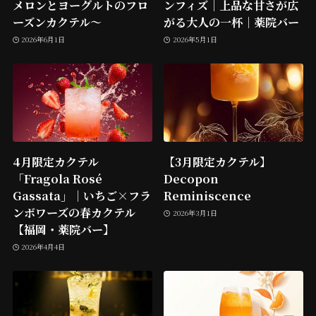
メロンとヨーグルトのフロ
ンフィズ｜上品な甘さが広
ーズンカクテル～
がる大人の一杯｜薬院バー
2026年6月1日
2026年5月1日
4月限定カクテル
【3月限定カクテル】
「Fragola Rosé
Decopon
Gassata」｜いちご×フラ
Reminiscence
ンボワーズの春カクテル
2026年3月1日
【福岡・薬院バー】
2026年4月4日