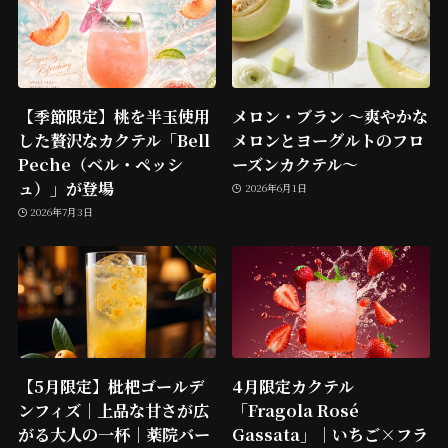
【季節限定】桃を半玉使用
メロン・ブラン ～爽やかな
した贅沢なカクテル「Bell
メロンとヨーグルトのフロ
Peche（ベル・ペッシ
ーズンカクテル～
ュ）」が登場
2026年6月1日
2026年7月3日
【5月限定】枇杷ゴールデ
4月限定カクテル
ンフィズ｜上品な甘さが広
「Fragola Rosé
がる大人の一杯｜薬院バー
Gassata」｜いちご×フラ